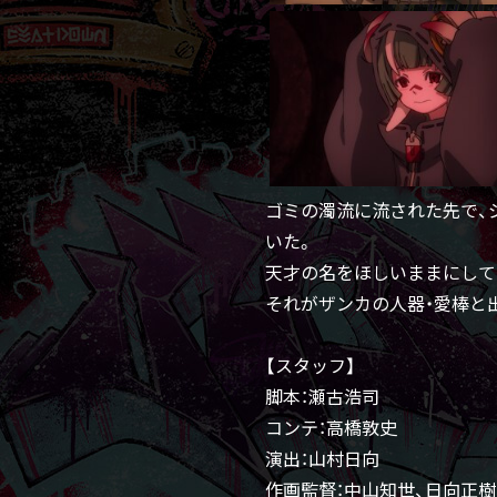
ゴミの濁流に流された先で、
いた。
天才の名をほしいままにして
それがザンカの人器・愛棒と
【スタッフ】
脚本：瀬古浩司
コンテ：高橋敦史
演出：山村日向
作画監督：中山知世、日向正樹