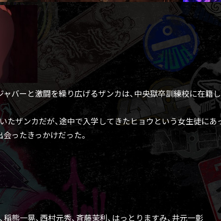
ジャバーと激闘を繰り広げるザンカは、中央獄卒訓練校に在籍
いたザンカだが、途中で入学してきたヒョウという女生徒にあ
出会ったきっかけだった。
、稲熊一晃、西村元秀、斉藤茉利、はっとりますみ、井元一彰