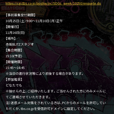
https://cgi.tbs.co.jp/ppshw/pc/SDGs_week/10250/enquete.do
【事前募集受付期間】
10月25日（土）9:00～11月10日（月）正午
【開催日】
11月16日(日)
【場所】
赤坂BLITZスタジオ
【集合時間】
15:10(予定)
【開催時間】
15:45～16:45
※当日の進行状況等により前後する場合があります。
【参加推奨】
どなたでも
※抽せんの上、ご招待いたします。ご当せんされた方にのみメールに
てご連絡させていただきます。
注）迷惑メール対策をされている方は、PCからのメールを許可してい
ただくか、tbs.co.jpを受信許可ドメインに設定してください。