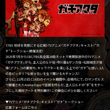
《TBS 地球を笑顔にする広場》TVアニメ『ガチアクタ』キャスト！”ガ
チ”トークショー開催決定！
2025年7月からCBC/TBS系全国28局ネットで絶賛放送中のTVアニメ
『ガチアクタ』から、主人公のルド役・市川蒼&ザンカ役・松岡禎丞が登
場！アフレコの裏側や、キャラクターを演じる上での“ガチ”な想い、2人
の息ピッタリ？な掛け合いを生で聞ける大チャンス！
さらに、11月15日と16日のイベント期間中、会場内にて、ロサンゼルス
で開催されたAnime Expoで話題を呼んだ、主人公ルドの“手”をモチー
フにした廃材アートを特別展示！この機会にぜひお越しください！
▼TVアニメ『ガチアクタ』キャスト！”ガチ”トークショー
応募フォームはこちら