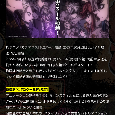
TVアニメ『ガチアクタ』第2クール始動！2025年10月12日（日）より放
送・配信開始！
2025年7月より放送が開始され、第1クール（第1話～第13話）の放送を
終えた本作。いよいよ10月12日より第2クールがスタート！
物語は掃除屋と荒らし屋のガチバトルへと突入──！ますます加速し
ていく超絶怒涛の新展開をお見逃しなく！
新情報①：第2クールPV解禁！
アニメーション制作を手掛けるボンズフィルムによる迫力満点の第2
クールPVが公開！主人公・ルドをめぐる《荒らし屋》と《掃除屋》との熾
烈なバトルがついに開幕！
個性豊かな登場人物たち、スタイリッシュで異色なバトルアクション