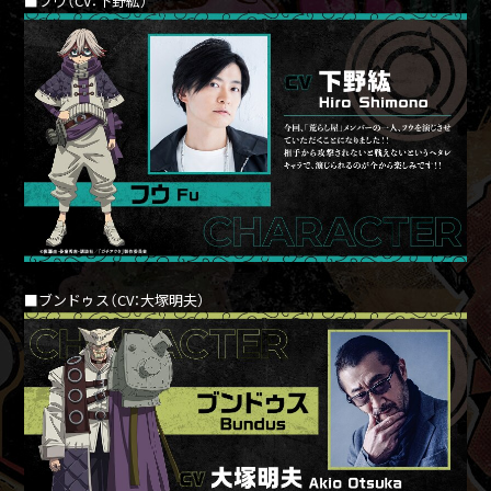
■フウ（CV：下野紘）
■ブンドゥス（CV：大塚明夫）