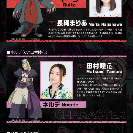
■ネルデ（CV：田村睦心）