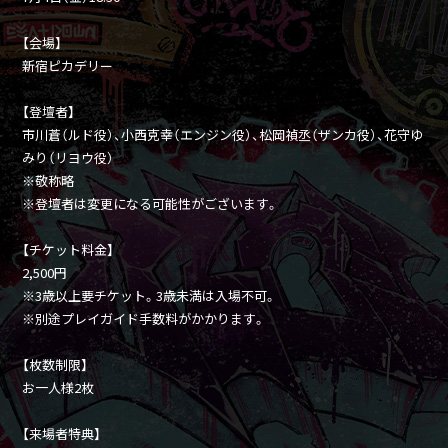
【会場】
新宿ピカデリー
【登壇者】
市川蒼（ルド役）、小西克幸（エンジン役）、松岡禎丞（ザンカ役）、花守ゆ
みり（リヨウ役）
※敬称略
※登壇者は変更になる可能性がございます。
【チケット料金】
2,500円
※3歳以上要チケット。3歳未満は入場不可。
※別途プレイガイド手数料がかかります。
【枚数制限】
お一人様2枚
【来場者特典】