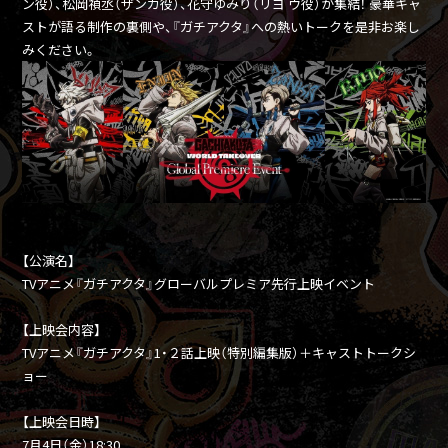
ン役）、松岡禎丞（ザンカ役）、花守ゆみり（リヨ ウ役）が集結！ 豪華キャ
ストが語る制作の裏側や、『ガチアクタ』への熱いトークを是非お楽し
みください。
【公演名】
TVアニメ『ガチアクタ』グローバルプレミア先行上映イベント
【上映会内容】
TVアニメ『ガチアクタ』1・２話上映（特別編集版）＋キャストトークシ
ョー
【上映会日時】
7月4日（金）18:30