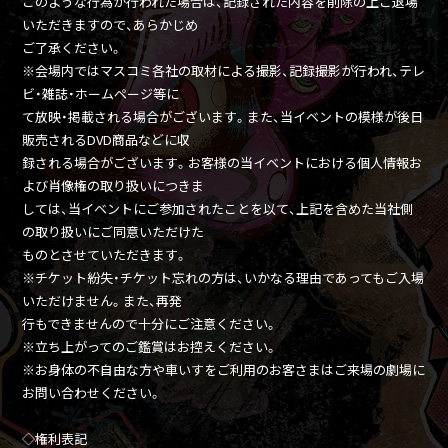
このような行為が行われた場合は、記録された内容を削除の上ご退場
いただきますので、あらかじめ
ご了承ください。
※会場内ではマスコミ各社の取材による撮影、記録撮影が行われ、テレ
ビ・雑誌・ホームページ等に
て放映・掲載される場合がございます。また、当イベントの模様が後日
販売されるDVD商品などに収
録される場合がございます。お客様の当イベントにおける個人情報お
よび肖像権の取り扱いにつきま
しては、当イベントにご参加されたことを以て、上記を含めた当社側
の取り扱いにご同意いただけた
ものとさせていただきます。
※チケット紛失・チケット忘れの方は、いかなる理由であってもご入場
いただけません。また、再発
行もできませんので十分にご注意ください。
※立ち上がってのご鑑賞はお控えください。
※お身体の不自由な方や車いすをご利用のお客さまはご来場の劇場に
お問い合わせください。
◇権利表記