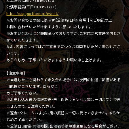
本上映会に関するお問合わせ
公演事務局(平日10:00～17:00)
https://supportform.jp/event/
※お問い合わせの際には必ず【公演名(日程・会場)】をご明記の上、
お問い合わせいただけますようお願いいたします。
※お問い合わせは24時間承っておりますが、ご対応は営業時間内とさ
せていただきます。
なお、内容によってはご回答までに少々お時間をいただく場合もござ
います。
あらかじめご了承いただけますようお願い申し上げます。
【注意事項】
※当選したにも関わらず未入金の場合には、次回の抽選に影響がある
可能性がございます。あらかじ
めご了承ください。
※お申し込み後の情報変更・申し込みキャンセル等は一切お受けでき
ませんので、ご注意ください。
※返金・クレームおよびお席の振替は一切お受けできません。あらか
じめご了承ください。
※公演日、開場・開演時間、出演者等は急遽変更になる場合がございま