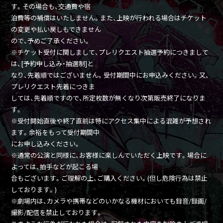
す。その場合も、交通費や宿
泊費等の補償はいたしません。また、上映が行われる場合はチケット
の変更や払い戻しもできません
ので、予めご了承ください。
※チケット受付に関しまして、プレリクエスト抽選予約につきまして
は、[予約申し込み・抽選制]と
なり、先着順ではございません。受付期間中にお申込みください。又、
プレリクエスト先着につきま
しては、先着順ですので、所定枚数が無くなり次第販売終了になりま
す。
※受付開始直後や終了直前は特にアクセス集中による混雑が予想され
ます。余裕をもって受付期間中
にお申し込みください。
※通常の公演と同様に、お客様に楽しんでいただく上映です。場合に
よっては、拍手などが起こる場
合もございます。ご理解の上、ご購入ください。(但し危険行為は禁止
しております。)
※劇場内は、カメラや携帯などのいかなる機材においても録音/録画/
撮影/配信を禁止しております。