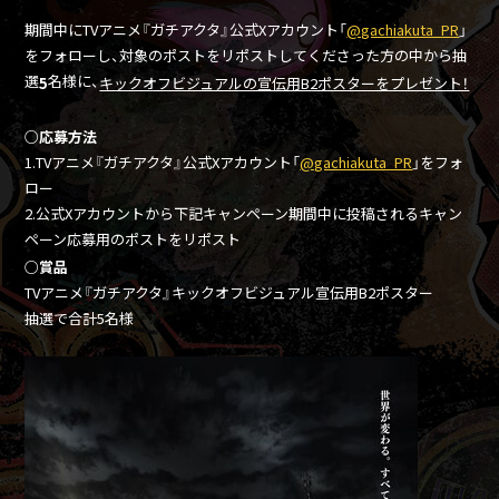
期間中にTVアニメ『ガチアクタ』公式Xアカウント「
@gachiakuta_PR
」
をフォローし、対象のポストをリポストしてくださった方の中から抽
選
名様に、
5
キックオフビジュアルの宣伝用B2ポスターをプレゼント！
○応募方法
1.TVアニメ『ガチアクタ』公式Xアカウント「
@gachiakuta_PR
」をフォ
ロー
2.公式Xアカウントから下記キャンペーン期間中に投稿されるキャン
ペーン応募用のポストをリポスト
○賞品
TVアニメ『ガチアクタ』キックオフビジュアル宣伝用B2ポスター
抽選で合計5名様