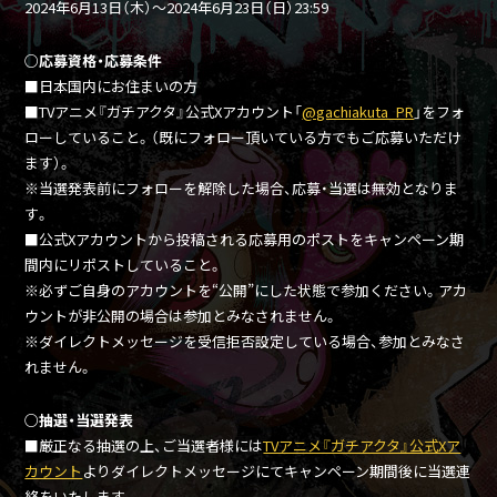
2024年6月13日（木）～2024年6月23日（日）23:59
○応募資格・応募条件
■日本国内にお住まいの方
■TVアニメ『ガチアクタ』公式Xアカウント「
@gachiakuta_PR
」をフォ
ローしていること。（既にフォロー頂いている方でもご応募いただけ
ます）。
※当選発表前にフォローを解除した場合、応募・当選は無効となりま
す。
■公式Xアカウントから投稿される応募用のポストをキャンペーン期
間内にリポストしていること。
※必ずご自身のアカウントを“公開”にした状態で参加ください。アカ
ウントが非公開の場合は参加とみなされません。
※ダイレクトメッセージを受信拒否設定している場合、参加とみなさ
れません。
○抽選・当選発表
■厳正なる抽選の上、ご当選者様には
TVアニメ『ガチアクタ』公式Xア
カウント
よりダイレクトメッセージにてキャンペーン期間後に当選連
絡をいたします。