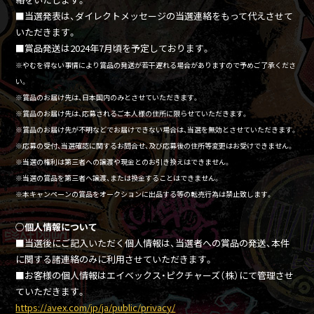
■当選発表は、ダイレクトメッセージの当選連絡をもって代えさせて
いただきます。
■賞品発送は2024年7月頃を予定しております。
※やむを得ない事情により賞品の発送が若干遅れる場合がありますので予めご了承くださ
い。
※賞品のお届け先は、日本国内のみとさせていただきます。
※賞品のお届け先は、応募されるご本人様の住所に限らせていただきます。
※賞品のお届け先が不明などでお届けできない場合は、当選を無効とさせていただきます。
※応募の受付、当選確認に関するお問合せ、及び応募後の住所等変更はお受けできません。
※当選の権利は第三者への譲渡や現金とのお引き換えはできません。
※当選の賞品を第三者へ譲渡、または換金することはできません。
※本キャンペーンの賞品をオークションに出品する等の転売行為は禁止致します。
○個人情報について
■当選後にご記入いただく個人情報は、当選者への賞品の発送、本件
に関する諸連絡のみに利用させていただきます。
■お客様の個人情報はエイベックス・ピクチャーズ（株）にて管理させ
ていただきます。
https://avex.com/jp/ja/public/privacy/